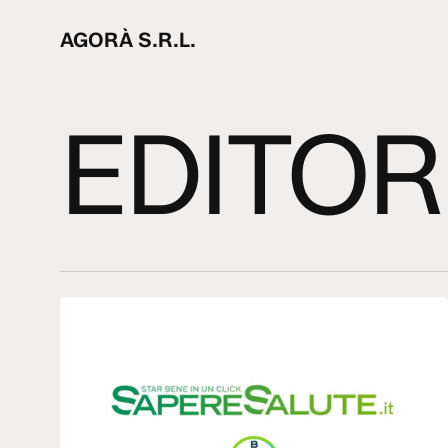
Skip
to
AGORÀ S.R.L.
main
content
EDITOR