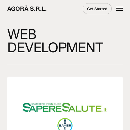
Skip
Menu
AGORÀ S.R.L.
Get Started
to
main
content
WEB
DEVELOPMENT