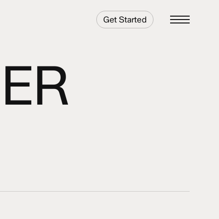
Get Started
Menu
SER